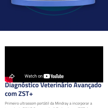
Diagnóstico Veterinário Avançado
com ZST+
Primeiro ultrassom portátil da Mindray a incorporar a