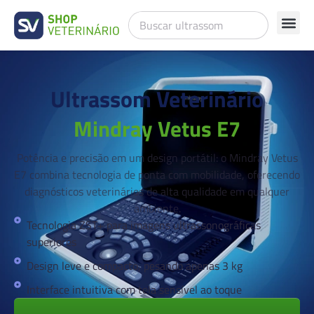
Ultrassom Veterinário
Mindray Vetus E7
Potência e precisão em um design portátil: o Mindray Vetus
E7 combina tecnologia de ponta com mobilidade, oferecendo
diagnósticos veterinários de alta qualidade em qualquer
ambiente.
Tecnologia ZST+ para imagens ultrassonográficas
superiores
Design leve e compacto, pesando apenas 3 kg
Interface intuitiva com tela sensível ao toque